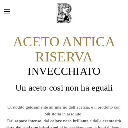
ACETO ANTICA
RISERVA
INVECCHIATO
Un aceto così non ha eguali
Custodito gelosamente all’interno dell’acetaia, è il prodotto con
più storia in assoluto.
Dal
sapore intenso
, dal
colore nero brillante
e dalla
cremosità
data dai suoi tantissimi anni
di invecchiamento in botti di legno